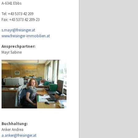
A-6341 Ebbs
Tel: +43 5373 42 209
Fax: +43 5373 42 209-23
s.mayr@freisinger.at
www.freisinger-immobilien.at
Ansprechpartner:
Mayr Sabine
Buchhaltung:
Anker Andrea
a.anker@freisinger.at